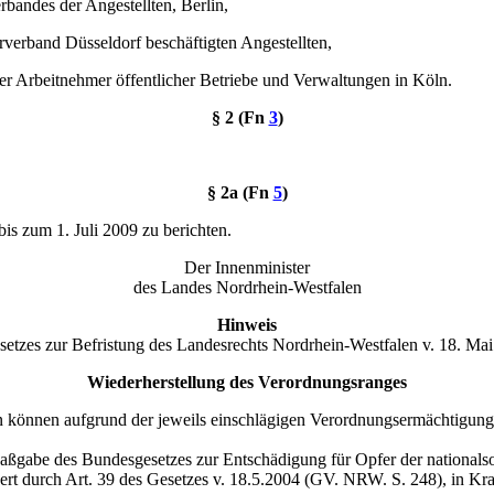
rbandes der Angestellten, Berlin,
rverband Düsseldorf beschäftigten Angestellten,
er Arbeitnehmer öffentlicher Betriebe und Verwaltungen in Köln.
§ 2 (Fn
3
)
§ 2a (Fn
5
)
is zum 1. Juli 2009 zu berichten.
Der Innenminister
des Landes Nordrhein-Westfalen
Hinweis
esetzes zur Befristung des Landesrechts Nordrhein-Westfalen v. 18. M
Wiederherstellung des Verordnungsranges
n können aufgrund der jeweils einschlägigen Verordnungsermächtigun
abe des Bundesgesetzes zur Entschädigung für Opfer der nationalsozi
dert durch Art. 39 des Gesetzes v. 18.5.2004 (GV. NRW. S. 248), in Kra