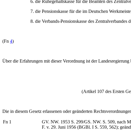
6. die Ruhegehaltskasse für die Beamten des Zentralve
7. die Pensionskasse für die im Deutschen Werkmeiste
8. die Verbands-Pensionskasse des Zentralverbandes d
(Fn
4
)
Über die Erfahrungen mit dieser Verordnung ist der Landesregierung b
(Artikel 107 des Ersten G
Die in diesem Gesetz erlassenen oder geänderten Rechtsverordnunge
Fn 1
GV. NW. 1953 S. 299/GS. NW. S. 509, nach Maßg
F. v. 29. Juni 1956 (BGBl. I S. 559, 562); geän