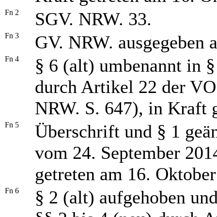
Fn 2
SGV. NRW. 33.
Fn 3
GV. NRW. ausgegeben a
Fn 4
§ 6 (alt) umbenannt in §
durch Artikel 22 der V
NRW. S. 647), in Kraft 
Fn 5
Überschrift und § 1 geä
vom 24. September 2014
getreten am 16. Oktober
Fn 6
§ 2 (alt) aufgehoben und