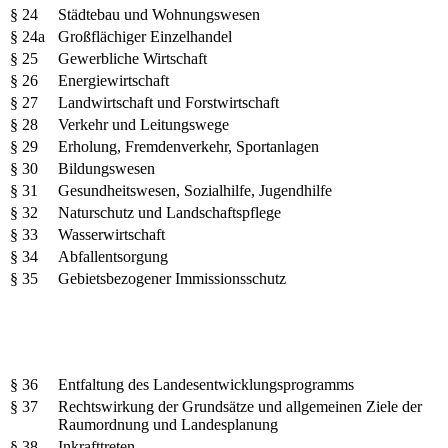
§ 24
Städtebau und Wohnungswesen
§ 24a
Großflächiger Einzelhandel
§ 25
Gewerbliche Wirtschaft
§ 26
Energiewirtschaft
§ 27
Landwirtschaft und Forstwirtschaft
§ 28
Verkehr und Leitungswege
§ 29
Erholung, Fremdenverkehr, Sportanlagen
§ 30
Bildungswesen
§ 31
Gesundheitswesen, Sozialhilfe, Jugendhilfe
§ 32
Naturschutz und Landschaftspflege
§ 33
Wasserwirtschaft
§ 34
Abfallentsorgung
§ 35
Gebietsbezogener Immissionsschutz
§ 36
Entfaltung des Landesentwicklungsprogramms
§ 37
Rechtswirkung der Grundsätze und allgemeinen Ziele der
Raumordnung und Landesplanung
§ 38
Inkrafttreten