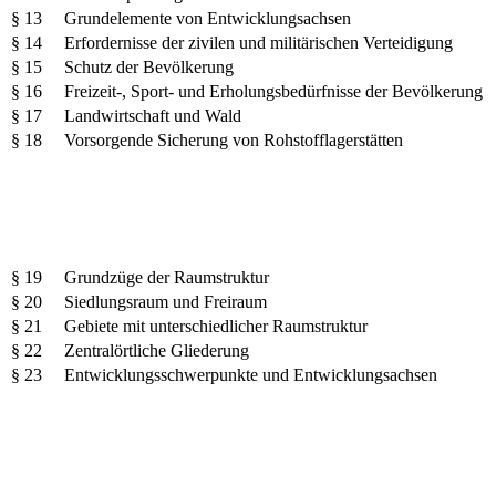
§ 13
Grundelemente von Entwicklungsachsen
§ 14
Erfordernisse der zivilen und militärischen Verteidigung
§ 15
Schutz der Bevölkerung
§ 16
Freizeit-, Sport- und Erholungsbedürfnisse der Bevölkerung
§ 17
Landwirtschaft und Wald
§ 18
Vorsorgende Sicherung von Rohstofflagerstätten
§ 19
Grundzüge der Raumstruktur
§ 20
Siedlungsraum und Freiraum
§ 21
Gebiete mit unterschiedlicher Raumstruktur
§ 22
Zentralörtliche Gliederung
§ 23
Entwicklungsschwerpunkte und Entwicklungsachsen