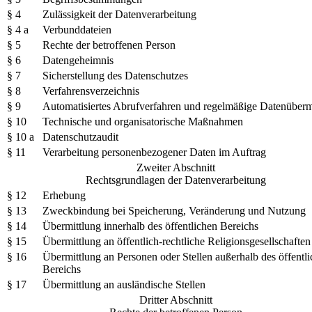
§ 4
Zulässigkeit der Datenverarbeitung
§ 4 a
Verbunddateien
§ 5
Rechte der betroffenen Person
§ 6
Datengeheimnis
§ 7
Sicherstellung des Datenschutzes
§ 8
Verfahrensverzeichnis
§ 9
Automatisiertes Abrufverfahren und regelmäßige Datenüberm
§ 10
Technische und organisatorische Maßnahmen
§ 10 a
Datenschutzaudit
§ 11
Verarbeitung personenbezogener Daten im Auftrag
Zweiter Abschnitt
Rechtsgrundlagen der Datenverarbeitung
§ 12
Erhebung
§ 13
Zweckbindung bei Speicherung, Veränderung und Nutzung
§ 14
Übermittlung innerhalb des öffentlichen Bereichs
§ 15
Übermittlung an öffentlich-rechtliche Religionsgesellschaften
§ 16
Übermittlung an Personen oder Stellen außerhalb des öffentl
Bereichs
§ 17
Übermittlung an ausländische Stellen
Dritter Abschnitt