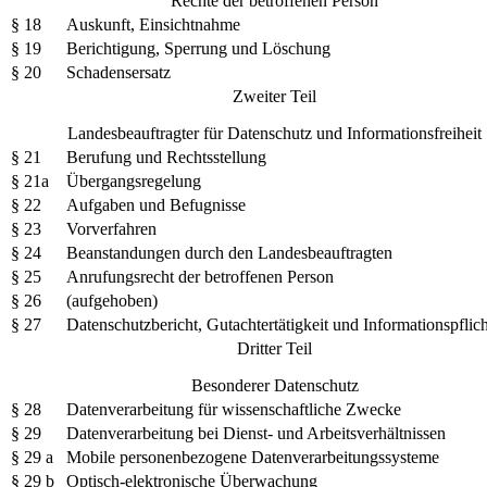
Rechte der betroffenen Person
§ 18
Auskunft, Einsichtnahme
§ 19
Berichtigung, Sperrung und Löschung
§ 20
Schadensersatz
Zweiter Teil
Landesbeauftragter für Datenschutz und Informationsfreiheit
§ 21
Berufung und Rechtsstellung
§ 21a
Übergangsregelung
§ 22
Aufgaben und Befugnisse
§ 23
Vorverfahren
§ 24
Beanstandungen durch den Landesbeauftragten
§ 25
Anrufungsrecht der betroffenen Person
§ 26
(aufgehoben)
§ 27
Datenschutzbericht, Gutachtertätigkeit und Informationspflic
Dritter Teil
Besonderer Datenschutz
§ 28
Datenverarbeitung für wissenschaftliche Zwecke
§ 29
Datenverarbeitung bei Dienst- und Arbeitsverhältnissen
§ 29 a
Mobile personenbezogene Datenverarbeitungssysteme
§ 29 b
Optisch-elektronische Überwachung