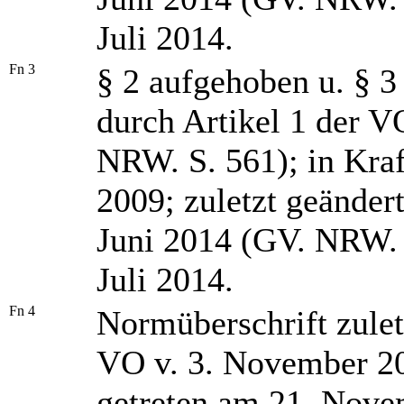
Juli 2014.
Fn 3
§ 2 aufgehoben u. § 3
durch Artikel 1 der 
NRW. S. 561); in Kra
2009; zuletzt geänder
Juni 2014 (GV. NRW. S
Juli 2014.
Fn 4
Normüberschrift zulet
VO v. 3. November 20
getreten am 21. Nove