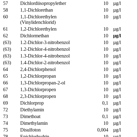
57
Dichlordiisopropylether
10
µg/l
58
1,1-Dichlorethan
10
µg/l
60
1,1-Dichlorethylen
10
µg/l
(Vinylidenchlorid)
61
1,2-Dichlorethylen
10
µg/l
62
Dichlormethan
10
µg/l
(63)
1.2-Dichlor-3-nitrobenzol
10
µg/l
(63)
1.2-Dichlor-4-nitrobenzol
10
µg/l
(63)
1.3-Dichlor-4-nitrobenzol
10
µg/l
(63)
1.4-Dichlor-2-nitrobenzol
10
µg/l
64
2,4-Dichlorphenol
10
µg/l
65
1,2-Dichlorpropan
10
µg/l
66
1,3-Dichlorpropan-2-ol
10
µg/l
67
1,3-Dichlorpropen
10
µg/l
68
2,3-Dichlorpropen
10
µg/l
69
Dichlorprop
0,1
µg/l
72
Diethylamin
10
µg/l
73
Dimethoat
0,1
µg/l
74
Dimethylamin
10
µg/l
75
Disulfoton
0,004
µg/l
78
Epichlorhydrin
10
µg/l