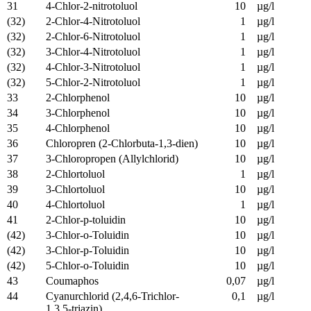
31
4-Chlor-2-nitrotoluol
10
µg/l
(32)
2-Chlor-4-Nitrotoluol
1
µg/l
(32)
2-Chlor-6-Nitrotoluol
1
µg/l
(32)
3-Chlor-4-Nitrotoluol
1
µg/l
(32)
4-Chlor-3-Nitrotoluol
1
µg/l
(32)
5-Chlor-2-Nitrotoluol
1
µg/l
33
2-Chlorphenol
10
µg/l
34
3-Chlorphenol
10
µg/l
35
4-Chlorphenol
10
µg/l
36
Chloropren (2-Chlorbuta-1,3-dien)
10
µg/l
37
3-Chloropropen (Allylchlorid)
10
µg/l
38
2-Chlortoluol
1
µg/l
39
3-Chlortoluol
10
µg/l
40
4-Chlortoluol
1
µg/l
41
2-Chlor-p-toluidin
10
µg/l
(42)
3-Chlor-o-Toluidin
10
µg/l
(42)
3-Chlor-p-Toluidin
10
µg/l
(42)
5-Chlor-o-Toluidin
10
µg/l
43
Coumaphos
0,07
µg/l
44
Cyanurchlorid (2,4,6-Trichlor-
0,1
µg/l
1,3,5-triazin)