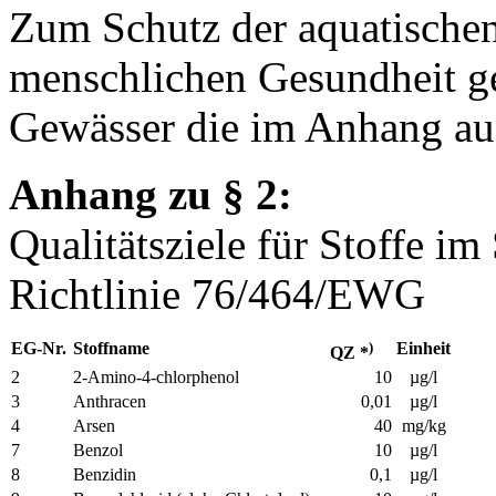
Zum Schutz der aquatische
menschlichen Gesundheit ge
Gewässer die im Anhang auf
Anhang zu § 2:
Qualitätsziele für Stoffe im
Richtlinie 76/464/EWG
EG-Nr.
Stoffname
)
Einheit
QZ *
2
2-Amino-4-chlorphenol
10
µg/l
3
Anthracen
0,01
µg/l
4
Arsen
40
mg/kg
7
Benzol
10
µg/l
8
Benzidin
0,1
µg/l