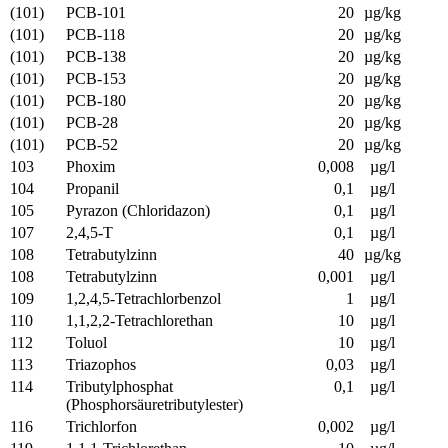
(101)
PCB-101
20
µg/kg
(101)
PCB-118
20
µg/kg
(101)
PCB-138
20
µg/kg
(101)
PCB-153
20
µg/kg
(101)
PCB-180
20
µg/kg
(101)
PCB-28
20
µg/kg
(101)
PCB-52
20
µg/kg
103
Phoxim
0,008
µg/l
104
Propanil
0,1
µg/l
105
Pyrazon (Chloridazon)
0,1
µg/l
107
2,4,5-T
0,1
µg/l
108
Tetrabutylzinn
40
µg/kg
108
Tetrabutylzinn
0,001
µg/l
109
1,2,4,5-Tetrachlorbenzol
1
µg/l
110
1,1,2,2-Tetrachlorethan
10
µg/l
112
Toluol
10
µg/l
113
Triazophos
0,03
µg/l
114
Tributylphosphat
0,1
µg/l
(Phosphorsäuretributylester)
116
Trichlorfon
0,002
µg/l