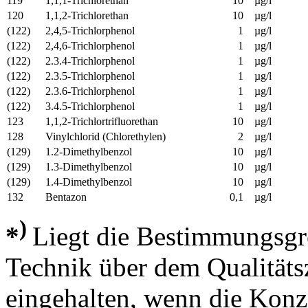
119
1,1,1-Trichlorethan
10
µg/l
120
1,1,2-Trichlorethan
10
µg/l
(122)
2,4,5-Trichlorphenol
1
µg/l
(122)
2,4,6-Trichlorphenol
1
µg/l
(122)
2.3.4-Trichlorphenol
1
µg/l
(122)
2.3.5-Trichlorphenol
1
µg/l
(122)
2.3.6-Trichlorphenol
1
µg/l
(122)
3.4.5-Trichlorphenol
1
µg/l
123
1,1,2-Trichlortrifluorethan
10
µg/l
128
Vinylchlorid (Chlorethylen)
2
µg/l
(129)
1.2-Dimethylbenzol
10
µg/l
(129)
1.3-Dimethylbenzol
10
µg/l
(129)
1.4-Dimethylbenzol
10
µg/l
132
Bentazon
0,1
µg/l
)
*
Liegt die Bestimmungsg
Technik
über dem Qualitätszi
eingehalten, wenn die Konze