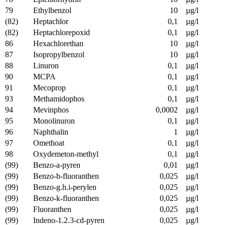
79
Ethylbenzol
10
µg/l
(82)
Heptachlor
0,1
µg/l
(82)
Heptachlorepoxid
0,1
µg/l
86
Hexachlorethan
10
µg/l
87
Isopropylbenzol
10
µg/l
88
Linuron
0,1
µg/l
90
MCPA
0,1
µg/l
91
Mecoprop
0,1
µg/l
93
Methamidophos
0,1
µg/l
94
Mevinphos
0,0002
µg/l
95
Monolinuron
0,1
µg/l
96
Naphthalin
1
µg/l
97
Omethoat
0,1
µg/l
98
Oxydemeton-methyl
0,1
µg/l
(99)
Benzo-a-pyren
0,01
µg/l
(99)
Benzo-b-fluoranthen
0,025
µg/l
(99)
Benzo-g.h.i-perylen
0,025
µg/l
(99)
Benzo-k-fluoranthen
0,025
µg/l
(99)
Fluoranthen
0,025
µg/l
(99)
Indeno-1.2.3-cd-pyren
0,025
µg/l