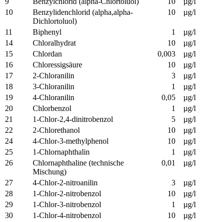
9
Benzylchlorid (alpha-Chlortoluol)
10
µg/l
10
Benzylidenchlorid (alpha,alpha-
10
µg/l
Dichlortoluol)
11
Biphenyl
1
µg/l
14
Chloralhydrat
10
µg/l
15
Chlordan
0,003
µg/l
16
Chloressigsäure
10
µg/l
17
2-Chloranilin
3
µg/l
18
3-Chloranilin
1
µg/l
19
4-Chloranilin
0,05
µg/l
20
Chlorbenzol
1
µg/l
21
1-Chlor-2,4-dinitrobenzol
5
µg/l
22
2-Chlorethanol
10
µg/l
24
4-Chlor-3-methylphenol
10
µg/l
25
1-Chlornaphthalin
1
µg/l
26
Chlornaphthaline (technische
0,01
µg/l
Mischung)
27
4-Chlor-2-nitroanilin
3
µg/l
28
1-Chlor-2-nitrobenzol
10
µg/l
29
1-Chlor-3-nitrobenzol
1
µg/l
30
1-Chlor-4-nitrobenzol
10
µg/l