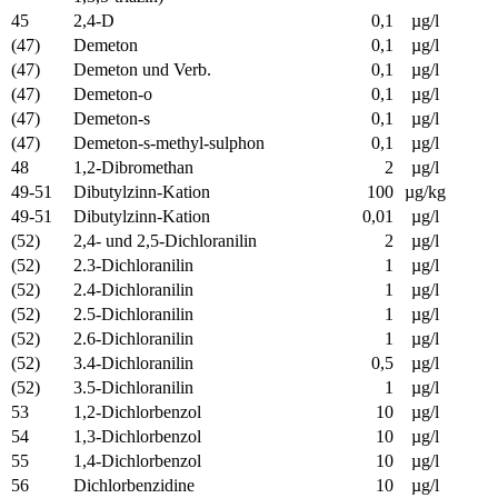
45
2,4-D
0,1
µg/l
(47)
Demeton
0,1
µg/l
(47)
Demeton und Verb.
0,1
µg/l
(47)
Demeton-o
0,1
µg/l
(47)
Demeton-s
0,1
µg/l
(47)
Demeton-s-methyl-sulphon
0,1
µg/l
48
1,2-Dibromethan
2
µg/l
49-51
Dibutylzinn-Kation
100
µg/kg
49-51
Dibutylzinn-Kation
0,01
µg/l
(52)
2,4- und 2,5-Dichloranilin
2
µg/l
(52)
2.3-Dichloranilin
1
µg/l
(52)
2.4-Dichloranilin
1
µg/l
(52)
2.5-Dichloranilin
1
µg/l
(52)
2.6-Dichloranilin
1
µg/l
(52)
3.4-Dichloranilin
0,5
µg/l
(52)
3.5-Dichloranilin
1
µg/l
53
1,2-Dichlorbenzol
10
µg/l
54
1,3-Dichlorbenzol
10
µg/l
55
1,4-Dichlorbenzol
10
µg/l
56
Dichlorbenzidine
10
µg/l