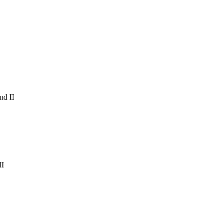
nd II
II