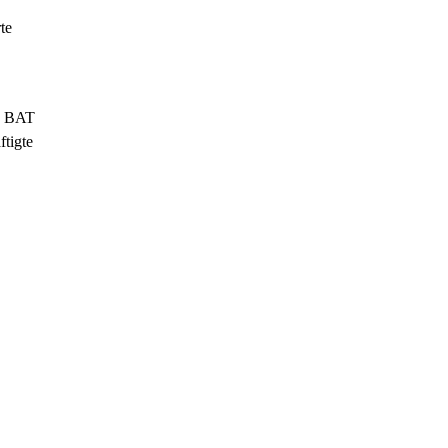
te
 I BAT
ftigte