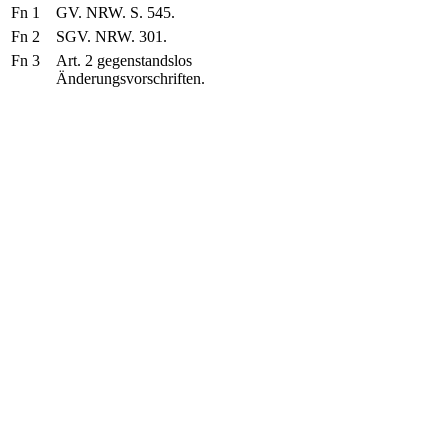
Fn 1
GV. NRW. S. 545.
Fn 2
SGV. NRW. 301.
Fn 3
Art. 2 gegenstandslos
Änderungsvorschriften.