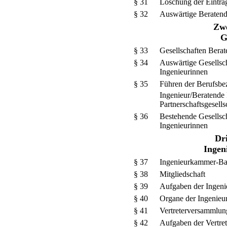
§ 31
Löschung der Eintra
§ 32
Auswärtige Beratend
Zwe
G
§ 33
Gesellschaften Berat
§ 34
Auswärtige Gesellsc
Ingenieurinnen
§ 35
Führen der Berufsb
Ingenieur/Beratende 
Partnerschaftsgesells
§ 36
Bestehende Gesellsc
Ingenieurinnen
Dri
Inge
§ 37
Ingenieurkammer-B
§ 38
Mitgliedschaft
§ 39
Aufgaben der Ingen
§ 40
Organe der Ingenie
§ 41
Vertreterversammlu
§ 42
Aufgaben der Vertre