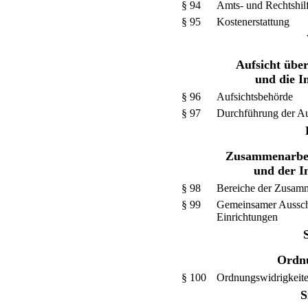
§ 94
Amts- und Rechtshil
§ 95
Kostenerstattung
Aufsicht übe
und die 
§ 96
Aufsichtsbehörde
§ 97
Durchführung der Au
Zusammenarbei
und der 
§ 98
Bereiche der Zusamm
§ 99
Gemeinsamer Ausschu
Einrichtungen
Ordnu
§ 100
Ordnungswidrigkeit
S