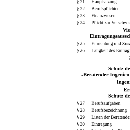
§ 21
Hauptsatzung
§ 22
Berufspflichten
§ 23
Finanzwesen
§ 24
Pflicht zur Verschwi
Vie
Eintragungsaussc
§ 25
Einrichtung und Zu
§ 26
Tätigkeit des Eintra
Schutz d
Beratender Ingenie
"
Inge
Er
Schutz d
§ 27
Berufsaufgaben
§ 28
Berufsbezeichnung
§ 29
Listen der Beratende
§ 30
Eintragung