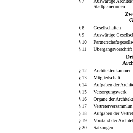
§ 7
Auswärtige Architekt
Stadtplanerinnen
Zwe
G
§ 8
Gesellschaften
§ 9
Auswärtige Gesellsc
§ 10
Partnerschaftsgesells
§ 11
Übergangsvorschrift
Dri
Arc
§ 12
Architektenkammer
§ 13
Mitgliedschaft
§ 14
Aufgaben der Archi
§ 15
Versorgungswerk
§ 16
Organe der Archite
§ 17
Vertreterversammlun
§ 18
Aufgaben der Vertre
§ 19
Vorstand der Archit
§ 20
Satzungen