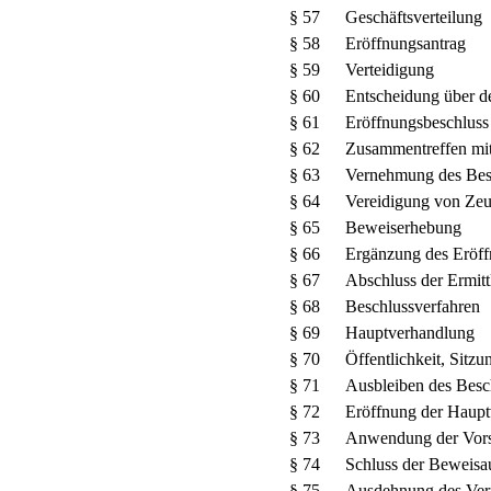
§ 57
Geschäftsverteilung
§ 58
Eröffnungsantrag
§ 59
Verteidigung
§ 60
Entscheidung über d
§ 61
Eröffnungsbeschluss
§ 62
Zusammentreffen mit
§ 63
Vernehmung des Bes
§ 64
Vereidigung von Zeu
§ 65
Beweiserhebung
§ 66
Ergänzung des Eröff
§ 67
Abschluss der Ermit
§ 68
Beschlussverfahren
§ 69
Hauptverhandlung
§ 70
Öffentlichkeit, Sitzu
§ 71
Ausbleiben des Besc
§ 72
Eröffnung der Haup
§ 73
Anwendung der Vorsc
§ 74
Schluss der Beweis
§ 75
Ausdehnung des Ver