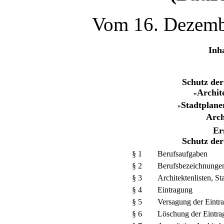
Vom 16. Dezemb
Inha
Schutz der
Archit
"
Stadtplane
"
Arc
Er
Schutz der
§ 1
Berufsaufgaben
§ 2
Berufsbezeichnunge
§ 3
Architektenlisten, Sta
§ 4
Eintragung
§ 5
Versagung der Eintr
§ 6
Löschung der Eintra