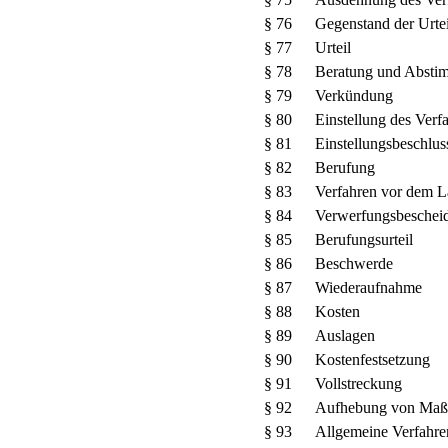
§ 76
Gegenstand der Urte
§ 77
Urteil
§ 78
Beratung und Abst
§ 79
Verkündung
§ 80
Einstellung des Verf
§ 81
Einstellungsbeschlus
§ 82
Berufung
§ 83
Verfahren vor dem L
§ 84
Verwerfungsbeschei
§ 85
Berufungsurteil
§ 86
Beschwerde
§ 87
Wiederaufnahme
§ 88
Kosten
§ 89
Auslagen
§ 90
Kostenfestsetzung
§ 91
Vollstreckung
§ 92
Aufhebung von Ma
§ 93
Allgemeine Verfahre