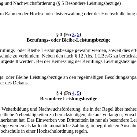
dung und Nachwuchsförderung (§ 5 Besondere Leistungsbezüge)
m Rahmen der Hochschulselbstverwaltung oder der Hochschulleitung 
§ 3 (Fn
3
,
5
)
Berufungs- oder Bleibe-Leistungsbezüge
ungs- oder Bleibe-Leistungsbezüge gewährt werden, soweit dies erforde
hule zu verhindern. Neben den nach § 12 Abs. 1 LBesG zu berücksich
ufgestellt werden. Bei der Bemessung der Berufungs-Leistungsbezüge k
- oder Bleibe-Leistungsbezüge an den regelmäßigen Besoldungsanpassu
der des Dekans.
§ 4 (Fn
4
,
5
)
Besondere Leistungsbezüge
, Weiterbildung und Nachwuchsförderung, die in der Regel über mehre
tliche Nebentätigkeiten zu berücksichtigen, die auf Verlangen, Vorsc
anerkannt hat. Das Einwerben von Drittmitteln ist nur als besondere Le
üge werden als laufende monatliche Zahlung, in begründeten Ausnahme
Hochschule in einer Hochschulordnung regeln.