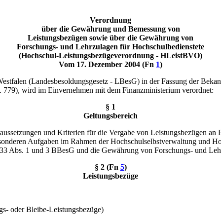
Verordnung
über die Gewährung und Bemessung von
Leistungsbezügen sowie über die Gewährung von
Forschungs- und Lehrzulagen für Hochschulbedienstete
(Hochschul-Leistungsbezügeverordnung - HLeistBVO)
Vom 17. Dezember 2004 (Fn
1
)
-Westfalen (Landesbesoldungsgesetz - LBesG) in der Fassung der B
 779), wird im Einvernehmen mit dem Finanzministerium verordnet:
§ 1
Geltungsbereich
raussetzungen und Kriterien für die Vergabe von Leistungsbezügen an 
onderen Aufgaben im Rahmen der Hochschulselbstverwaltung und Hoc
 33 Abs. 1 und 3 BBesG und die Gewährung von Forschungs- und Leh
§ 2 (Fn
5
)
Leistungsbezüge
gs- oder Bleibe-Leistungsbezüge)