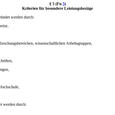
§ 5 (Fn
5
)
Kriterien für besondere Leistungsbezüge
ründet werden durch:
eise,
orschungsbereichen, wissenschaftlichen Arbeitsgruppen,
hriften,
ungen,
 Hochschule,
et werden durch: