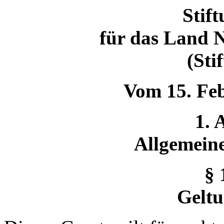
Stif
für das Land 
(
Sti
Vom 15. Feb
1. 
Allgemein
§ 
Geltu