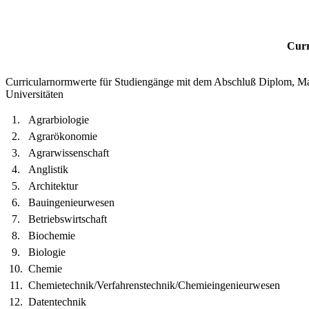
Curr
Curricularnormwerte
für Studiengänge mit dem
Abschluß
Diplom, Mag
Universitäten
1.
Agrarbiologie
2.
Agrarökonomie
3.
Agrarwissenschaft
4.
Anglistik
5.
Architektur
6.
Bauingenieurwesen
7.
Betriebswirtschaft
8.
Biochemie
9.
Biologie
10.
Chemie
11.
Chemietechnik/Verfahrenstechnik/Chemieingenieurwesen
12.
Datentechnik