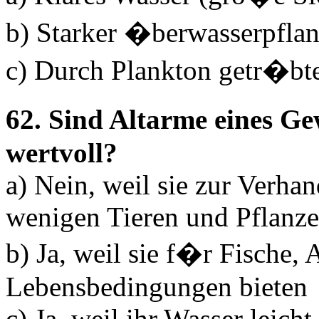
b) Starker �berwasserpfla
c) Durch Plankton getr�btes
62. Sind Altarme eines G
wertvoll?
a) Nein, weil sie zur Verha
wenigen Tieren und Pflanz
b) Ja, weil sie f�r Fische
Lebensbedingungen bieten
c) Ja, weil ihr Wasser leich