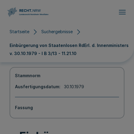
Direkt zum Inhalt
Startseite
Suchergebnisse
Einbürgerung von Staatenlosen RdErl. d. Innenministers
v. 30.10.1979 - I B 3/13 - 11.21.10
Stammnorm
Ausfertigungsdatum
30.10.1979
Fassung