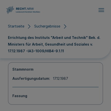
Direkt zum Inhalt
Startseite
Suchergebnisse
Errichtung des Instituts "Arbeit und Technik" Bek. d.
Ministers für Arbeit, Gesundheit und Soziales v.
17.12.1987 -IA3-1009/HIB4-9.1.11
Stammnorm
Ausfertigungsdatum
17.12.1987
Fassung