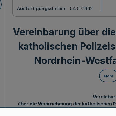
Ausfertigungsdatum
04.07.1962
Vereinbarung über d
katholischen Polizei
Nordrhein-Westfal
Mehr
Vereinba
über die Wahrnehmung der katholischen Po
Westfal