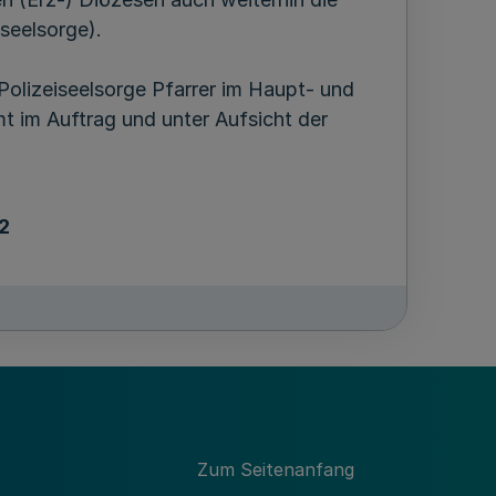
iseelsorge).
 Polizeiseelsorge Pfarrer im Haupt- und
t im Auftrag und unter Aufsicht der
 2
n Arbeit allen katholischen
ischulen und der Bereitschaftspolizei
mten sie soll sich aber auch der
tes annehmen, unbeschadet der
Zum Seitenanfang