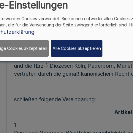
v. 4.7.19
e-Einstellungen
Das Land Nordrhein-Westfalen,
ite werden Cookies verwendet. Sie können entweder allen Cookies 
hen, die für die Verwendung der Seite zwingend erforderlich sind. Hi
vertreten durch
hutzerklärung
den Herrn Ministerpräsidenten
ige Cookies akzeptieren
Alle Cookies akzeptieren
und die (Erz-) Diözesen Köln, Paderborn, Münst
vertreten durch die gemäß kanonischem Recht 
schließen folgende Vereinbarung:
Artikel 
1
Das Land Nordrhein-Westfalen gewährleistet den