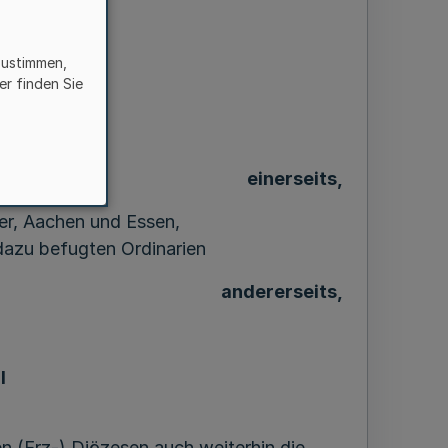
62
zustimmen,
er finden Sie
einerseits,
er, Aachen und Essen,
dazu befugten Ordinarien
andererseits,
l
 (Erz-) Diözesen auch weiterhin die