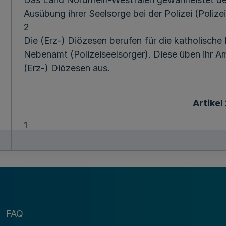
Ausübung ihrer Seelsorge bei der Polizei (Polize
2
Die (Erz-) Diözesen berufen für die katholische
Nebenamt (Polizeiseelsorger). Diese üben ihr Am
(Erz-) Diözesen aus.
Artikel
1
Die Polizeiseelsorge dient als Teil der kirchliche
Polizeivollzugsbeamten.
2
Sie wendet sich vornehmlich an die in den Polize
geschlossen untergebrachten Polizeivollzugsbea
Beamten des allgemeinen Polizeivollzugsdiens
FAQ
Zuständigkeit des Ortspfarrers.