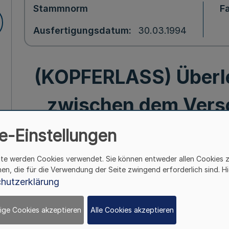
Stammnorm
F
Ausfertigungsdatum
30.03.1994
(KOPFERLASS) Über
zwischen dem Vers
Zahnärztekammer Berl
e-Einstellungen
Versorgungswerk de
ite werden Cookies verwendet. Sie können entweder allen Cookies 
hen, die für die Verwendung der Seite zwingend erforderlich sind. Hi
hutzerklärung
Nordrhein; Dü
ige Cookies akzeptieren
Alle Cookies akzeptieren
30.3./4.5.1994 MBl.