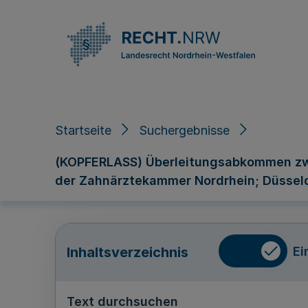
Direkt zum Inhalt
Startseite
Suchergebnisse
(KOPFERLASS) Überleitungsabkommen zw
der Zahnärztekammer Nordrhein; Düsseld
Ei
Inhaltsverzeichnis
Text durchsuchen