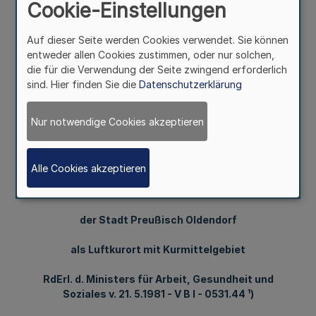
Cookie-Einstellungen
Mehr
Auf dieser Seite werden Cookies verwendet. Sie können
168.Ergänzung-SMBl.NW.-(Stand20.6.1985 = MB1.NW. Nr.
entweder allen Cookies zustimmen, oder nur solchen,
42 einschl.)
die für die Verwendung der Seite zwingend erforderlich
sind. Hier finden Sie die
Datenschutzerklärung
21. 5. 81 (1)
2128l
Nur notwendige Cookies akzeptieren
Anerkennung der Stadtteile Preußisch Oldendorf
Alle Cookies akzeptieren
und Holzhausen
der Stadt Preußisch Oldendorf
als Luftkurort mit Kurmittelgebiet
RdErl. d. Ministers für Arbeit, Gesundheit und
Soziales v. 21. 5.1981 - V B l - 0531.44 ¹)