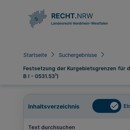
Direkt zum Inhalt
Startseite
Suchergebnisse
Festsetzung der Kurgebietsgrenzen für di
B l - 0531.53¹)
Ei
Inhaltsverzeichnis
Text durchsuchen