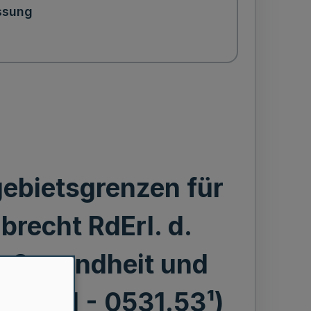
ssung
ebietsgrenzen für
recht RdErl. d.
t, Gesundheit und
 - V B l - 0531.53¹)