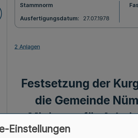
Stammnorm
Fa
Ausfertigungsdatum
27.07.1978
2 Anlagen
Festsetzung der Kurg
die Gemeinde Nümb
Ministers für Arbei
e-Einstellungen
Soziales v. 27. 7. 1978