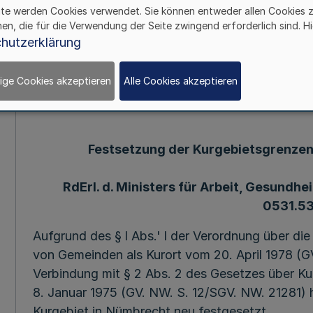
ite werden Cookies verwendet. Sie können entweder allen Cookies 
hen, die für die Verwendung der Seite zwingend erforderlich sind. Hi
Mehr
hutzerklärung
27. 7. 78 (1) 127. Ergänzung - SMBl. NW. - (Stand
ige Cookies akzeptieren
Alle Cookies akzeptieren
21281
Festsetzung der Kurgebietsgrenze
RdErl. d. Ministers für Arbeit, Gesundheit 
0531.53
Aufgrund des § l Abs.' l der Verordnung über d
von Gemeinden als Kurort vom 20. April 1978 (G
Verbindung mit § 2 Abs. 2 des Gesetzes über K
8. Januar 1975 (GV. NW. S. 12/SGV. NW. 21281) 
Kurgebiet in Nümbrecht neu festgesetzt.