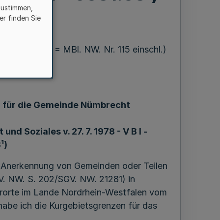
zustimmen,
er finden Sie
 15. 10. 1978 = MBl. NW. Nr. 115 einschl.)
n für die Gemeinde Nümbrecht
und Soziales v. 27. 7. 1978 - V B l -
¹)
ie Anerkennung von Gemeinden oder Teilen
V. NW. S. 202/SGV. NW. 21281) in
urorte im Lande Nordrhein-Westfalen vom
habe ich die Kurgebietsgrenzen für das