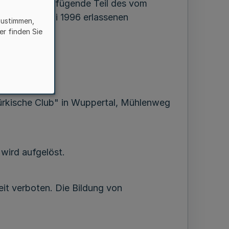
tehend der verfügende Teil des vom
n am 25. Juli 1996 erlassenen
zustimmen,
er finden Sie
Türkische Club" in Wuppertal, Mühlenweg
 wird aufgelöst.
eit verboten. Die Bildung von