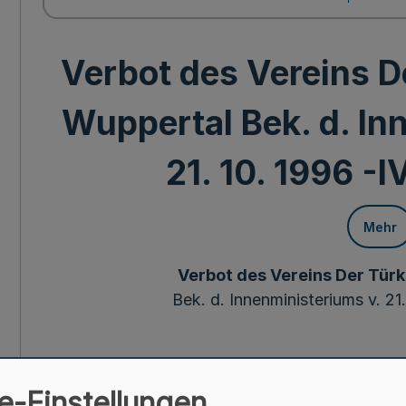
Verbot des Vereins D
Wuppertal Bek. d. In
21. 10. 1996 -I
Mehr
Verbot des Vereins Der Türk
Bek. d. Innenministeriums v. 21
Gem. § 3 Abs. 4 Satz 2 des Gesetzes zur Regelu
(Vereinsgesetz) vom 5. August 1964 (BGB1.1 S.
e-Einstellungen