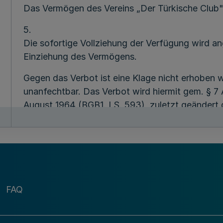
Das Vermögen des Vereins „Der Türkische Club
5.
Die sofortige Vollziehung der Verfügung wird ang
Einziehung des Vermögens.
Gegen das Verbot ist eine Klage nicht erhoben 
unanfechtbar. Das Verbot wird hiermit gem. § 7 
August 1964 (BGB1. I S. 593), zuletzt geänder
(BGB1. I S. 3186), nochmals bekannt gemacht.
MBl. NRW. 1996 S. 1810
( s. auch Bek. V. 1.8.19
FAQ