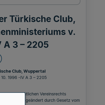
er Türkische Club,
nenministeriums v.
V A 3 – 2205
ische Club, Wuppertal
. 10. 1996 -IV A 3 – 2205
ng des öffentlichen Vereinsrechts
 593), zuletzt geändert durch Gesetz vom