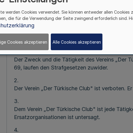
28. Oktober 1964 (BGB1.1 S. 3186), wird nachs
Innenministerium des Landes Nordrhein-Westfale
ite werden Cookies verwendet. Sie können entweder allen Cookies 
Vereinsverbots bekannt gemacht:
hen, die für die Verwendung der Seite zwingend erforderlich sind. Hi
hutzerklärung
Verfügung:
ige Cookies akzeptieren
Alle Cookies akzeptieren
1.
Der Zweck und die Tätigkeit des Vereins „Der 
69, laufen den Strafgesetzen zuwider.
2.
Der Verein „Der Türkische Club" ist verboten. Er
3.
Dem Verein „Der Türkische Club" ist jede Tätigk
Ersatzorganisationen ist untersagt.
4.