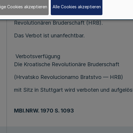
Gemäß § 7 Abs. l des Vereinsgesetzes veröffentl
ige Cookies akzeptieren
Alle Cookies akzeptieren
von dem Bundesminister des Innern am 24. Juni 
Revolutionären Bruderschaft (HRB).
Das Verbot ist unanfechtbar.
Verbotsverfügung
Die Kroatische Revolutionäre Bruderschaft
(Hrvatsko Revolucionarno Bratstvo — HRB)
mit Sitz in Stuttgart wird verboten und aufgelös
MBl.NRW
. 1970 S. 1093