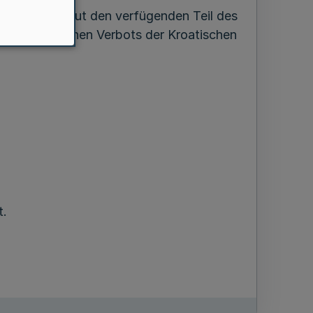
iche ich erneut den verfügenden Teil des
1968 erlassenen Verbots der Kroatischen
t.