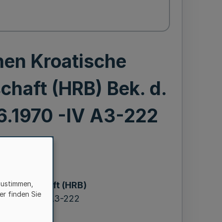
nen Kroatische
chaft (HRB) Bek. d.
.6.1970 -IV A3-222
ereinen
zustimmen,
 Bruderschaft (HRB)
er finden Sie
16.6.1970 -IV A3-222