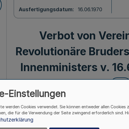
Ausfertigungsdatum
16.06.1970
Verbot von Verei
Revolutionäre Bruders
Innenministers v. 16
Mehr
e-Einstellungen
Verbot von V
ite werden Cookies verwendet. Sie können entweder allen Cookies 
Kroatische Revolutionäre
hen, die für die Verwendung der Seite zwingend erforderlich sind. Hi
Bek. d. Innenministers v. 
hutzerklärung