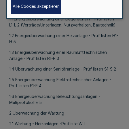
Alle Cookies akzeptieren
l Energieüberwachung
1.1 Energieüberwachung einer Liegenschaft - Prüf listen
L1-L 2 (Verträge/Unterlagen, Nutzverhalten, Bautechnik)
1.2 Energieüberwachung einer Heizanlage - Prüf listen H1-
H 5
1.3 Energieüberwachung einer Raumlufttechnischen
Anlage - Prüf listen R1-R 3
1.4 Überwachung einer Sanitäranlage - Prüf listen S1-S 2
1.5 Energieüberwachung Elektrotechnischer Anlagen -
Prüf listen E1-E 4
1.6 Energieüberwachung Beleuchtungsanlagen -
Meßprotokoll E 5
2 Überwachung der Wartung
2.1 Wartung - Heizanlägen -Prüfliste W l