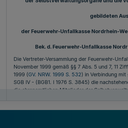
der Selbstverwaltungsorgane und die 
gebildeten Au
der Feuerwehr-Unfallkasse Nordrhein-Wes
Bek. d. Feuerwehr-Unfallkasse Nordrh
Die Vertreter-Versammlung der Feuerwehr-Unfal
November 1999 gemäß §§ 7 Abs. 5 und 7, 11 Zif
1999 (
GV. NRW. 1999 S. 532
) in Verbindung mit
SGB IV - (BGB1. I 1976 S. 3845) die nachstehen
die ehrenamtlichen Mitglieder der Selbstverwal
Selbstverwaltungsorganen gebildeten Ausschüs
beschlossen:
S1 Tagegeld