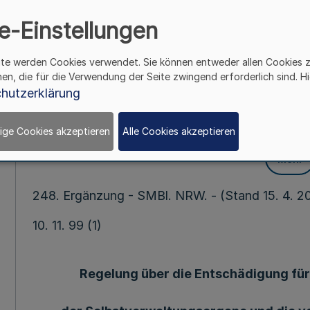
Unfallkasse Nordrh
e-Einstellungen
Entschädigungsreg
ite werden Cookies verwendet. Sie können entweder allen Cookies 
Feuerwehr-Unfallk
hen, die für die Verwendung der Seite zwingend erforderlich sind. Hi
hutzerklärung
Westfalen v. 10
ige Cookies akzeptieren
Alle Cookies akzeptieren
Mehr
248. Ergänzung - SMBl. NRW. - (Stand 15. 4. 20
10. 11. 99 (1)
Regelung über die Entschädigung für