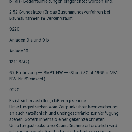
b) als- Bedarfsumleitungen eingerichtet worden sind.
2.52 Grundsätze für das Zustimmungsverfahren bei
Baumaßnahmen im Verkehrsraum:
9220
Anlagen 9 a und 9 b
Anlage 10
12.12.68(2)
67. Ergänzung — SMB1. NW:— (Stand 30. 4. 1969 = MB1.
NW. Nr. 61 einschl.)
9220
Es ist sicherzustellen, daß vorgesehene
Umleitungsstrecken vom Zeitpunkt ihrer Kennzeichnung
an auch tatsächlich und uneingeschränkt zur Verfügung
stehen. Sofern innerhalb einer gekennzeichneten
Umleitungsstrecke eine Baumaßnahme erforderlich wird,
ist eine geeignete Ersatzstrecke festzulegen und zu