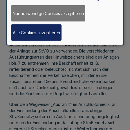
einzelnen Ländern jeweils von l bis 99 zur Verfügung.
Dabei sorgen die Länder untereinander für eine sinnvolle
Nur notwendige Cookies akzeptieren
Koordinierung.
2.412 Kennzeichnung der Umleitungsstrecken:
Alle Cookies akzeptieren
Für die Kennzeichnung der Bedarfsumleitungen des
Autobahnverkehrs ist das Hinweiszeichen nach Bild 56 a
der Anlage zur StVO zu verwenden. Die verschiedenen
Aüsführungsarten des Hinweiszeichens sind den Anlagen
l bis 7 zu entnehmen. Ihre Beschaffenheit (z. B.
reflektierend oder beleuchtet) richtet sich nach der
Beschaffenheit der Verkehrszeichen, mit denen sie
zusammenstehen. Die unmißverständliche Erkennbarkeit
muß auch bei Dunkelheit gewährleistet sein. Im übrigen
sind die Zeichen in der Regel wie folgt aufzustellen:
Über dem Wegweiser „Ausfahrt" im Anschlußdreieck, an
der Einmündung der Anschlußstelle in das übrige
Straßennetz; sofern die Ausfahrt mehrspurig angelegt ist
oder an der Einmündung in das übrige Straßennetz sich
mehrere U-Strecken gabeln, ist die Weiterführung der