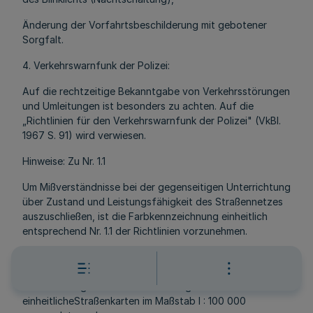
Änderung der Vorfahrtsbeschilderung mit gebotener
Sorgfalt.
4. Verkehrswarnfunk der Polizei:
Auf die rechtzeitige Bekanntgabe von Verkehrsstörungen
und Umleitungen ist besonders zu achten. Auf die
„Richtlinien für den Verkehrswarnfunk der Polizei" (VkBl.
1967 S. 91) wird verwiesen.
Hinweise: Zu Nr. 1.1
Um Mißverständnisse bei der gegenseitigen Unterrichtung
über Zustand und Leistungsfähigkeit des Straßennetzes
auszuschließen, ist die Farbkennzeichnung einheitlich
entsprechend Nr. 1.1 der Richtlinien vorzunehmen.
Zumindest innerhalb des Zuständigkeitsbereiches eines
Landesstraßenbauamtes sollten von allen an der
Durchführung der Richtlinien beteiligten Behörden
einheitlicheStraßenkarten im Maßstab l : 100 000