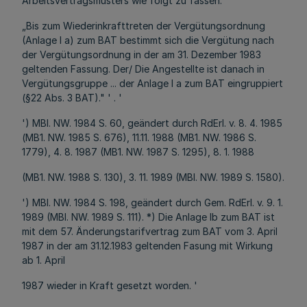
Arbeitsvertragsmüsters wie folgt zu fassen:
„Bis zum Wiederinkrafttreten der Vergütungsordnung
(Anlage l a) zum BAT bestimmt sich die Vergütung nach
der Vergütungsordnung in der am 31. Dezember 1983
geltenden Fassung. Der/ Die Angestellte ist danach in
Vergütungsgruppe ... der Anlage l a zum BAT eingruppiert
(§22 Abs. 3 BAT)." ' . '
') MBl. NW. 1984 S. 60, geändert durch RdErl. v. 8. 4. 1985
(MB1. NW. 1985 S. 676), 11.11. 1988 (MB1. NW. 1986 S.
1779), 4. 8. 1987 (MB1. NW. 1987 S. 1295), 8. 1. 1988
(MB1. NW. 1988 S. 130), 3. 11. 1989 (MBl. NW. 1989 S. 1580).
') MBl. NW. 1984 S. 198, geändert durch Gem. RdErl. v. 9. 1.
1989 (MBl. NW. 1989 S. 111). *) Die Anlage Ib zum BAT ist
mit dem 57. Änderungstarifvertrag zum BAT vom 3. April
1987 in der am 31.12.1983 geltenden Fasung mit Wirkung
ab 1. April
1987 wieder in Kraft gesetzt worden. '