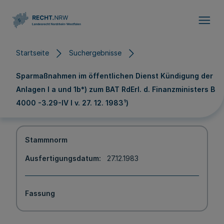
Direkt zum Inhalt
Startseite
Suchergebnisse
Sparmaßnahmen im öffentlichen Dienst Kündigung der
Anlagen l a und 1b*) zum BAT RdErl. d. Finanzministers B
4000 -3.29-IV l v. 27. 12. 1983¹)
Stammnorm
Ausfertigungsdatum
27.12.1983
Fassung