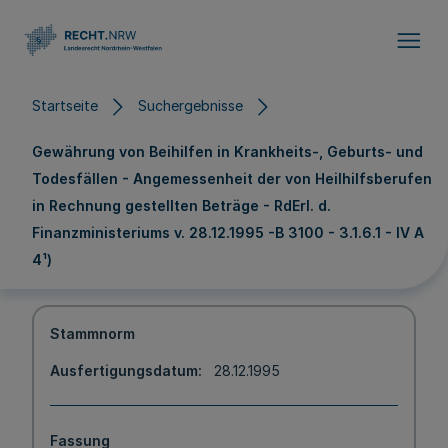
Direkt zum Inhalt
Startseite
Suchergebnisse
Gewährung von Beihilfen in Krankheits-, Geburts- und
Todesfällen - Angemessenheit der von Heilhilfsberufen
in Rechnung gestellten Beträge - RdErl. d.
Finanzministeriums v. 28.12.1995 -B 3100 - 3.1.6.1 - IV A
4¹)
Stammnorm
Ausfertigungsdatum
28.12.1995
Fassung