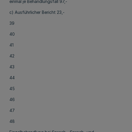
einmal je Behandlungsfall 97,-
c) Ausführlicher Bericht 23,-
39
40
41
42
43
44
45
46
47
48