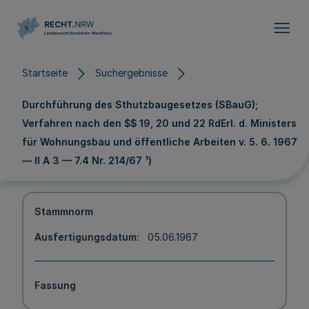
Direkt zum Inhalt
Startseite
Suchergebnisse
Durchführung des Sthutzbaugesetzes (SBauG);
Verfahren nach den $$ 19, 20 und 22 RdErl. d. Ministers
für Wohnungsbau und öffentliche Arbeiten v. 5. 6. 1967
— II A 3 — 7.4 Nr. 214/67 ¹)
Stammnorm
Ausfertigungsdatum
05.06.1967
Fassung