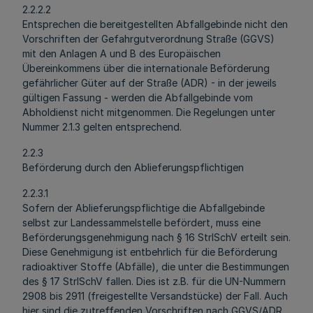
2.2.2.2
Entsprechen die bereitgestellten Abfallgebinde nicht den
Vorschriften der Gefahrgutverordnung Straße (GGVS)
mit den Anlagen A und B des Europäischen
Übereinkommens über die internationale Beförderung
gefährlicher Güter auf der Straße (ADR) - in der jeweils
gültigen Fassung - werden die Abfallgebinde vom
Abholdienst nicht mitgenommen. Die Regelungen unter
Nummer 2.1.3 gelten entsprechend.
2.2.3
Beförderung durch den Ablieferungspflichtigen
2.2.3.1
Sofern der Ablieferungspflichtige die Abfallgebinde
selbst zur Landessammelstelle befördert, muss eine
Beförderungsgenehmigung nach § 16 StrlSchV erteilt sein.
Diese Genehmigung ist entbehrlich für die Beförderung
radioaktiver Stoffe (Abfälle), die unter die Bestimmungen
des § 17 StrlSchV fallen. Dies ist z.B. für die UN-Nummern
2908 bis 2911 (freigestellte Versandstücke) der Fall. Auch
hier sind die zutreffenden Vorschriften nach GGVS/ADR