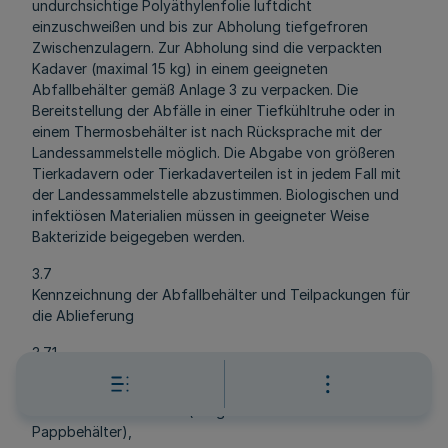
undurchsichtige Polyäthylenfolie luftdicht
einzuschweißen und bis zur Abholung tiefgefroren
Zwischenzulagern. Zur Abholung sind die verpackten
Kadaver (maximal 15 kg) in einem geeigneten
Abfallbehälter gemäß Anlage 3 zu verpacken. Die
Bereitstellung der Abfälle in einer Tiefkühltruhe oder in
einem Thermosbehälter ist nach Rücksprache mit der
Landessammelstelle möglich. Die Abgabe von größeren
Tierkadavern oder Tierkadaverteilen ist in jedem Fall mit
der Landessammelstelle abzustimmen. Biologischen und
infektiösen Materialien müssen in geeigneter Weise
Bakterizide beigegeben werden.
3.7
Kennzeichnung der Abfallbehälter und Teilpackungen für
die Ablieferung
3.7.1
Die Abfallbehälter für radioaktive Abfälle müssen mit
- einer Behälternummer (ausgenommen 15 1
Pappbehälter),