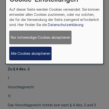
nicht in das Führungszeugnis aufgenommen werden, sind
Verurteilungen i. S. des § 34 Abs. l Nr. l BZRG
Auf dieser Seite werden Cookies verwendet. Sie können
gleichzustellen. Abweichend davon kann eine
entweder allen Cookies zustimmen, oder nur solchen,
Auszeichnung mit dem Verdienstorden erfolgen, wenn
die für die Verwendung der Seite zwingend erforderlich
wegen eines fahrlässigen Vergehens allein auf Geldstrafe
sind. Hier finden Sie die
Datenschutzerklärung
erkannt worden ist.
2.3
Nur notwendige Cookies akzeptieren
Die Ahndung einer Ordnungswidrigkeit steht einer
Auszeichnung mit dem Verdienstorden grundsätzlich
Alle Cookies akzeptieren
nicht entgegen.
Zu § 4 Abs. 2
1
Vorschlagsrecht
1.1
Das Vorschlagsrecht richtet sich nach § 4 Abs. 2 und 3