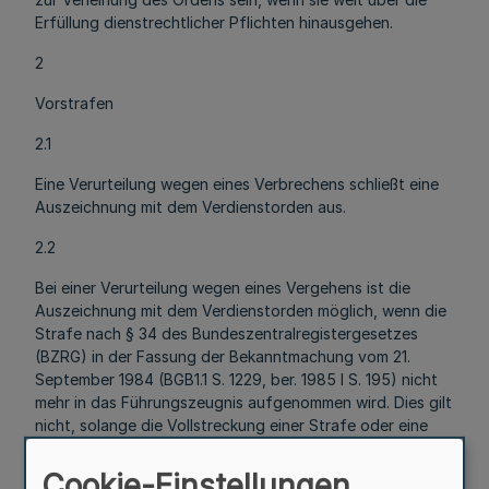
Erfüllung dienstrechtlicher Pflichten hinausgehen.
2
Vorstrafen
2.1
Eine Verurteilung wegen eines Verbrechens schließt eine
Auszeichnung mit dem Verdienstorden aus.
2.2
Bei einer Verurteilung wegen eines Vergehens ist die
Auszeichnung mit dem Verdienstorden möglich, wenn die
Strafe nach § 34 des Bundeszentralregistergesetzes
(BZRG) in der Fassung der Bekanntmachung vom 21.
September 1984 (BGB1.1 S. 1229, ber. 1985 I S. 195) nicht
mehr in das Führungszeugnis aufgenommen wird. Dies gilt
nicht, solange die Vollstreckung einer Strafe oder eine
Maßregel der Sicherung und Besserung noch nicht
erledigt ist. Verurteilungen, die nach § 32 Abs. 2 BZRG
Cookie-Einstellungen