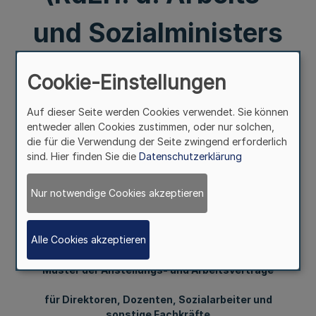
und Sozialministers
v. 31. 7. 1964 — IV B
Cookie-Einstellungen
4 — 6921 ¹)
Auf dieser Seite werden Cookies verwendet. Sie können
entweder allen Cookies zustimmen, oder nur solchen,
die für die Verwendung der Seite zwingend erforderlich
Mehr
sind. Hier finden Sie die
Datenschutzerklärung
39. Ergänzung — SMB1. NW. — (Stand 30. 9. 1964 = MB1.
Nur notwendige Cookies akzeptieren
NW. Nr. 120 einschl.) 31. 7. 64 (1)
22306
Alle Cookies akzeptieren
Muster der Anstellungs- und Arbeitsverträge
für Direktoren, Dozenten, Sozialarbeiter und
sonstige Fachkräfte