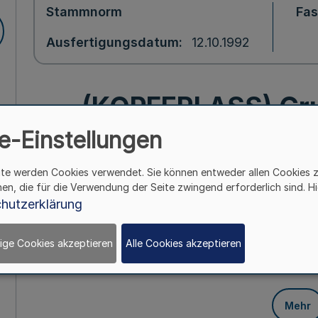
Stammnorm
Fa
Ausfertigungsdatum
12.10.1992
(KOPFERLASS) Gr
e-Einstellungen
Fachhochschule f
ite werden Cookies verwendet. Sie können entweder allen Cookies 
Verwaltung des La
hen, die für die Verwendung der Seite zwingend erforderlich sind. Hi
hutzerklärung
Westfalen RdErl. des
ige Cookies akzeptieren
Alle Cookies akzeptieren
(MBl.NRW. 199
Mehr