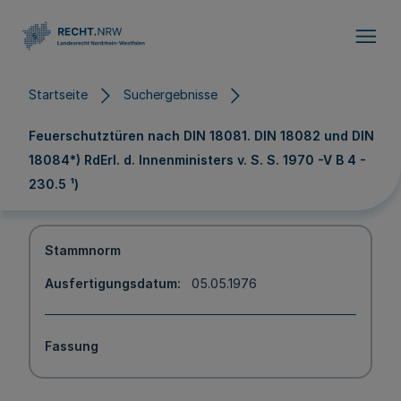
Direkt zum Inhalt
Startseite
Suchergebnisse
Feuerschutztüren nach DIN 18081. DIN 18082 und DIN
18084*) RdErl. d. Innenministers v. S. S. 1970 -V B 4 -
230.5 ¹)
Stammnorm
Ausfertigungsdatum
05.05.1976
Fassung