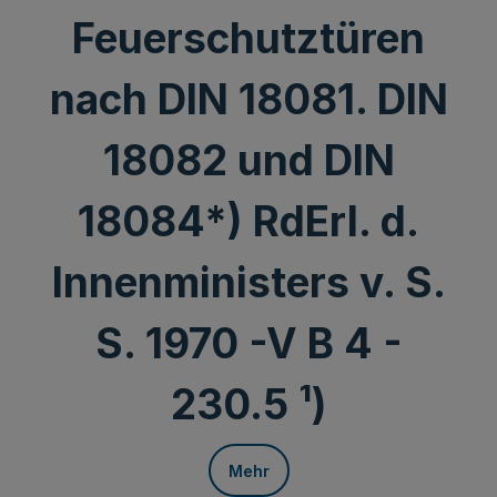
Feuerschutztüren
nach DIN 18081. DIN
18082 und DIN
18084*) RdErl. d.
Innenministers v. S.
S. 1970 -V B 4 -
230.5 ¹)
Mehr