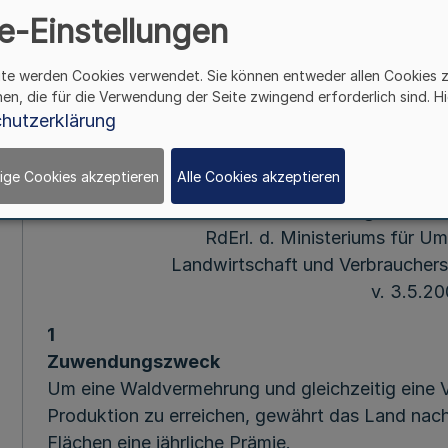
e-Einstellungen
Verbraucherschutz –
ite werden Cookies verwendet. Sie können entweder allen Cookies 
v. 3.5.
hen, die für die Verwendung der Seite zwingend erforderlich sind. Hi
hutzerklärung
Mehr
ige Cookies akzeptieren
Alle Cookies akzeptieren
Richtlinien für die Zahlung einer 
RdErl. d. Ministeriums für U
Landwirtschaft und Verbrauchers
v. 3.5.2
1
Zuwendungszweck
Um eine Waldvermehrung und gleichzeitig eine V
Produktion zu erreichen, gewährt das Land nach 
Flächen eine jährliche Prämie.