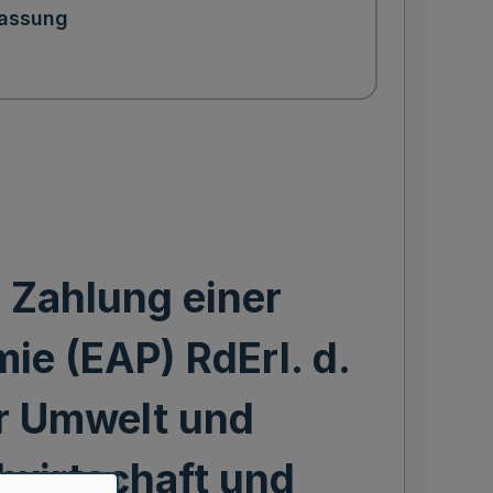
assung
e Zahlung einer
ie (EAP) RdErl. d.
r Umwelt und
wirtschaft und