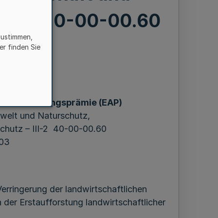
 III-2 40-00-00.60
zustimmen,
2003
er finden Sie
Erstaufforstungsprämie (EAP)
mwelt und Naturschutz,
chutz – III-2 40-00-00.60
003
erringerung der landwirtschaftlichen
der Erstaufforstung landwirtschaftlicher