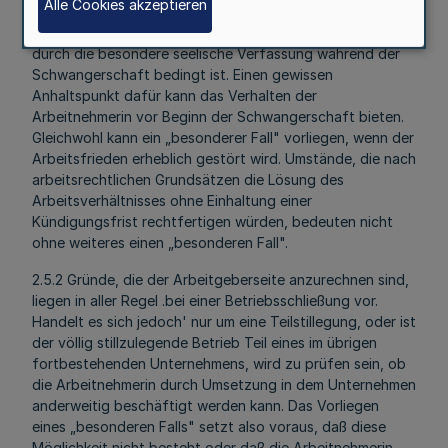
Alle Cookies akzeptieren
unzumutbar erscheinen läßt. Es muß aber zweifelsfrei
feststehen, daß das Verhalten der Arbeitnehmerin nicht
durch die besondere seelische Verfassung während der
Schwangerschaft bedingt ist. Einen gewissen
Anhaltspunkt dafür kann das Verhalten der
Arbeitnehmerin vor Beginn der Schwangerschaft bieten.
Gleichwohl kann ein „besonderer Fall" vorliegen, wenn der
Arbeitsfrieden erheblich gestört wird. Umstände, die nach
arbeitsrechtlichen Grundsätzen die Lösung des
Arbeitsverhältnisses ohne Einhaltung einer
Kündigungsfrist rechtfertigen würden, bedeuten nicht
ohne weiteres einen „besonderen Fall".
2.5.2 Gründe, die der Arbeitgeberseite anzurechnen sind,
liegen in aller Regel .bei einer Betriebsschließung vor.
Handelt es sich jedoch' nur um eine Teilstillegung, oder ist
der völlig stillzulegende Betrieb Teil eines im übrigen
fortbestehenden Unternehmens, wird zu prüfen sein, ob
die Arbeitnehmerin durch Umsetzung in dem Unternehmen
anderweitig beschäftigt werden kann. Das Vorliegen
eines „besonderen Falls" setzt also voraus, daß diese
Möglichkeit nicht besteht oder daß die Arbeitnehmerin