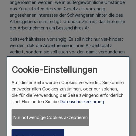
angenommen werden, wenn außergewöhnliche Umstände
das Zurücktreten des vom Gesetz als vorrangig
angesehenen Interesses der Schwangeren hinter die des
Arbeitgebers rechtfertigt. Grundsätzlich ist das Interesse
der Arbeitnehmerin am Bestand ihres Ar-
beitsverhältnisses vorrangig. Es soll nicht nur ver-hindert
werden, daß die Arbeitnehmerin ihren Ar-beitsplatz
verliert, sondern sie soll auch vor den damit verbundenen
psychischen Belastungen geschützt werden. Die
Gesamtwürdigung des Falls muß daher rechtfertigen, daß
Cookie-Einstellungen
(ausnahmsweise) die Arbeitnehmerin während der
Schutzfrist mit dem Ausspruch der Kündigung belastet
Auf dieser Seite werden Cookies verwendet. Sie können
wird. Gründe für die Annahme eines „besonderen Falls"
entweder allen Cookies zustimmen, oder nur solchen,
können in der Person oder im Verhalten der
die für die Verwendung der Seite zwingend erforderlich
Arbeitnehmerin liegen, wie auch in betrieblichen Belangen,
sind. Hier finden Sie die
Datenschutzerklärung
. die einer Weiterbeschäftigung entgegenstehen.
2.5.1 Gründe, die in der Person oder in dem Verhalten der
Nur notwendige Cookies akzeptieren
Arbeitnehmerin liegen, kommen vor allem in Betracht,
wenn eine besonders grobe Pflichtverletzung vorliegt,
die die Weiterbeschäftigung für den Arbeit-geber