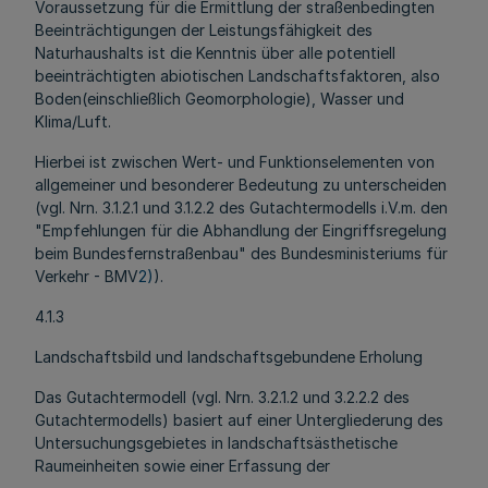
Voraussetzung für die Ermittlung der straßenbedingten
Beeinträchtigungen der Leistungsfähigkeit des
Naturhaushalts ist die Kenntnis über alle potentiell
beeinträchtigten abiotischen Landschaftsfaktoren, also
Boden(einschließlich Geomorphologie), Wasser und
Klima/Luft.
Hierbei ist zwischen Wert- und Funktionselementen von
allgemeiner und besonderer Bedeutung zu unterscheiden
(vgl. Nrn. 3.1.2.1 und 3.1.2.2 des Gutachtermodells i.V.m. den
"Empfehlungen für die Abhandlung der Eingriffsregelung
beim Bundesfernstraßenbau" des Bundesministeriums für
Verkehr - BMV
2)
).
4.1.3
Landschaftsbild und landschaftsgebundene Erholung
Das Gutachtermodell (vgl. Nrn. 3.2.1.2 und 3.2.2.2 des
Gutachtermodells) basiert auf einer Untergliederung des
Untersuchungsgebietes in landschaftsästhetische
Raumeinheiten sowie einer Erfassung der