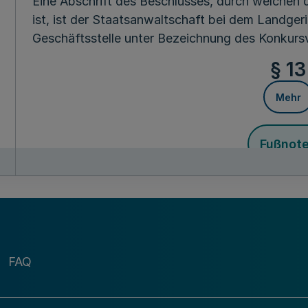
Eine Abschrift des Beschlusses, durch welchen
ist, ist der Staatsanwaltschaft bei dem Landg
Geschäftsstelle unter Bezeichnung des Konkursv
§ 13
Mehr
Fußnot
(aufgehob
§§ 14-1
Zweiter Abs
FAQ
Übergangsbest
§§ 17-5