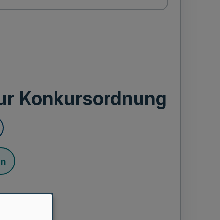
ur Konkursordnung
en
 1879