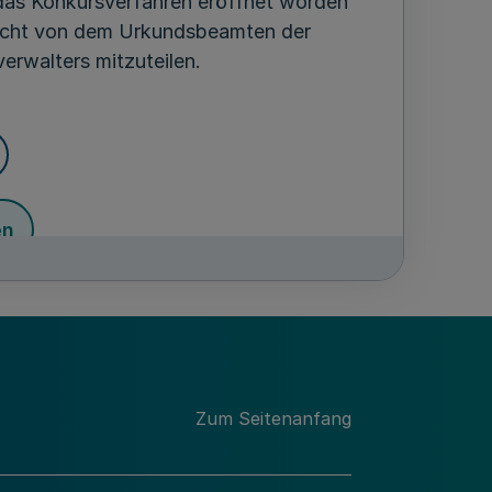
 das Konkursverfahren eröffnet worden
ericht von dem Urkundsbeamten der
erwalters mitzuteilen.
en
en)
6
chnitt
Zum Seitenanfang
immungen
0