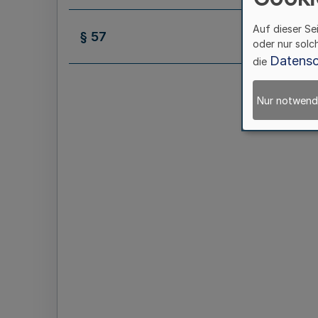
Auf dieser Se
§ 57
oder nur solc
Datensc
die
Nur notwend