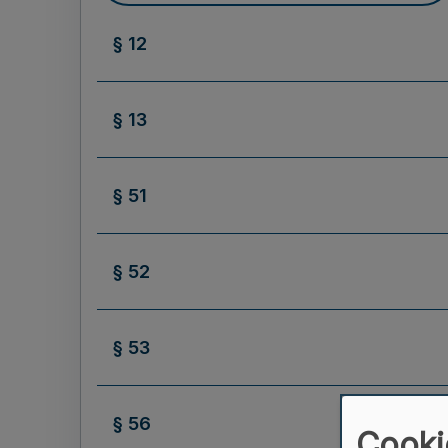
§ 12
§ 13
§ 51
§ 52
§ 53
§ 56
Cooki