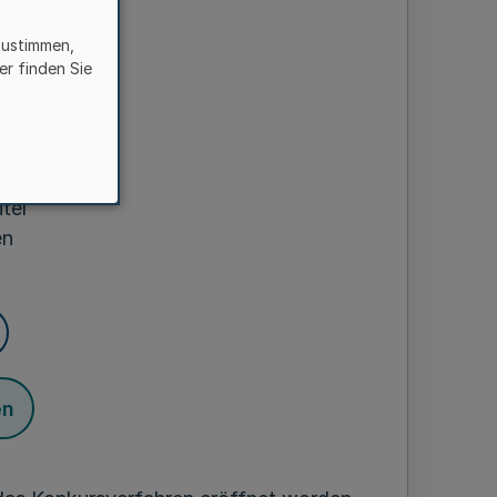
hnitt
timmungen
zustimmen,
er finden Sie
tel
 Recht
tel
en
en