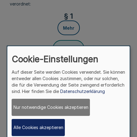
verordnet:
§ 1
Mehr
Fußnoten
Cookie-Einstellungen
Auf dieser Seite werden Cookies verwendet. Sie können
Die Mitglieder der Kommission und ihre Vertreterinnen und
entweder allen Cookies zustimmen, oder nur solchen,
Vertreter erhalten zur Abgeltung ihrer Aufwendungen je
die für die Verwendung der Seite zwingend erforderlich
Sitzung und je weiterem Termin, den sie in ihrer Funktion
sind. Hier finden Sie die
Datenschutzerklärung
als Kommissionsmitglied wahrnehmen,
1. eine Arbeitsaufwandsentschädigung als Pauschale in
Nur notwendige Cookies akzeptieren
Höhe von 140 Euro,
2. Ersatz der Reisekosten (Fahrkosten) nach den
Vorschriften des Ausschussmitglieder-
Alle Cookies akzeptieren
Entschädigungsgesetzes vom 13. Mai 1958 (
GV. NRW. S.