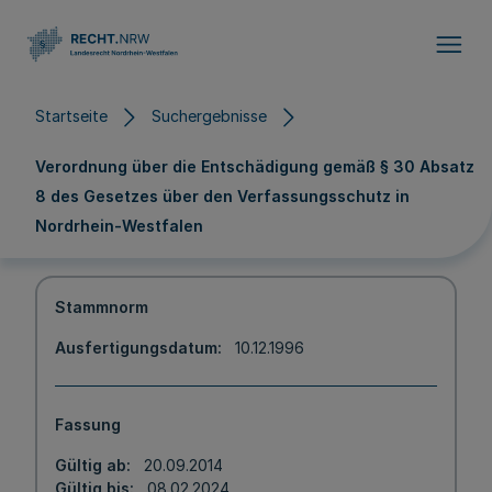
Direkt zum Inhalt
Startseite
Suchergebnisse
Verordnung über die Entschädigung gemäß § 30 Absatz
8 des Gesetzes über den Verfassungsschutz in
Nordrhein-Westfalen
Stammnorm
Ausfertigungsdatum
10.12.1996
Fassung
Gültig ab
20.09.2014
Gültig bis
08.02.2024