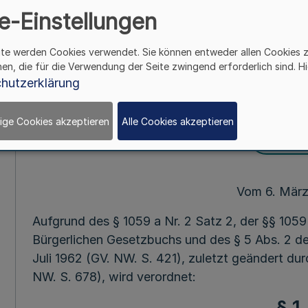
2 und § 1098 Abs. 3
e-Einstellungen
Gesetzbuchs zustä
ite werden Cookies verwendet. Sie können entweder allen Cookies 
hen, die für die Verwendung der Seite zwingend erforderlich sind. Hi
hutzerklärung
Mehr
ige Cookies akzeptieren
Alle Cookies akzeptieren
Fußnot
Vom 6. März
Aufgrund des § 1059 a Nr. 2 Satz 2, der §§ 1059
Bürgerlichen Gesetzbuchs und des § 5 Abs. 2 d
Juli 1962 (GV. NW. S. 421), zuletzt geändert d
NW. S. 678), wird verordnet: