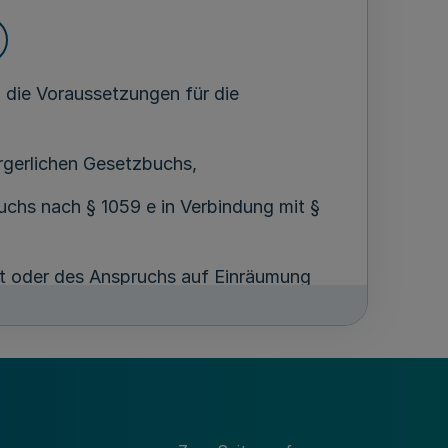
ß die Voraussetzungen für die
ürgerlichen Gesetzbuchs,
chs nach § 1059 e in Verbindung mit §
it oder des Anspruchs auf Einräumung
ach § 1092 Abs. 2 in Verbindung mit §
erbindung mit § 1059 a Nr. 2 des
s, in dessen
Bezirk
der Sitz der