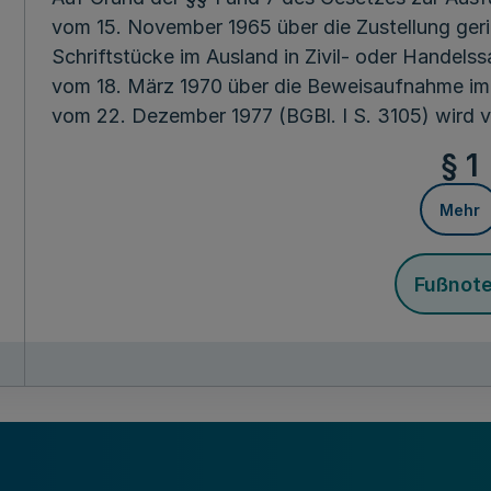
vom 15. November 1965 über die Zustellung geric
Schriftstücke im Ausland in Zivil- oder Hande
vom 18. März 1970 über die Beweisaufnahme im 
vom 22. Dezember 1977 (BGBl. I S. 3105) wird v
§ 1
Mehr
Fußnot
Die Aufgaben der Zentralen Behörde im Sinne der
Übereinkommens vom 15. November 1965 über die
außergerichtlicher Schriftstücke im Ausland in Z
2, 24 Abs. 2 des Haager Übereinkommens vom 