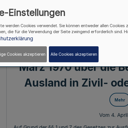
über die Zustellung 
e-Einstellungen
außergerichtlicher 
ite werden Cookies verwendet. Sie können entweder allen Cookies 
hen, die für die Verwendung der Seite zwingend erforderlich sind. Hi
Ausland in Zivil- o
hutzerklärung
und dem Haager Über
ige Cookies akzeptieren
Alle Cookies akzeptieren
März 1970 über die 
Ausland in Zivil- o
Mehr
Vom 4. Apri
Auf Grund der §§ 1 und 7 des Gesetzes zur Au