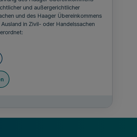
htlicher und außergerichtlicher
lssachen und des Haager Übereinkommens
Ausland in Zivil- oder Handelssachen
erordnet:
en
 Artikel 2, 18 Abs. 3 des Haager
 Zustellung gerichtlicher und
ivil- oder Handelssachen und der Artikel
18. März 1970 über die Beweisaufnahme