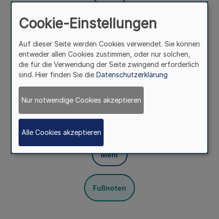
Cookie-Einstellungen
Fußnoten
Auf dieser Seite werden Cookies verwendet. Sie können
entweder allen Cookies zustimmen, oder nur solchen,
die für die Verwendung der Seite zwingend erforderlich
Die Zuständigkeit für die Verfolgung und Ahndung von
sind. Hier finden Sie die
Datenschutzerklärung
Ordnungswidrigkeiten nach § 23 des
Bundesfernstraßengesetzes (FStrG) in der Fassung der
Bekanntmachung vom 19. April 1994 (BGBl. I S. 854) wird
Nur notwendige Cookies akzeptieren
innerhalb der Ortsdurchfahrten den Gemeinden, im
übrigen dem Landesbetrieb Straßenbau übertragen.
Alle Cookies akzeptieren
§ 2
Mehr
Fußnoten