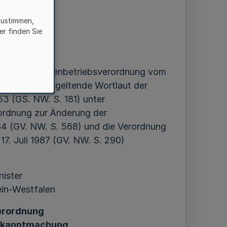
en
zustimmen,
er finden Sie
 1988
derung der Eigenbetriebsverordnung vom
d der nunmehr geltende Wortlaut der
3 (GS. NW. S. 181) unter
ordnung zur Änderung der
4 (GV. NW. S. 568) und die Verordnung
7. Juli 1987 (GV. NW. S. 290)
nister
in-Westfalen
erordnung
Bekanntmachung