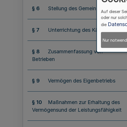
§ 6
Stellung des Gemeindedirektors
Auf dieser Se
oder nur solc
Datensc
die
§ 7
Unterrichtung des Kämmerers
Nur notwend
§ 8
Zusammenfassung von
Betrieben
§ 9
Vermögen des Eigenbetriebs
§ 10
Maßnahmen zur Erhaltung des
Vermögensund der Leistungsfähigkeit