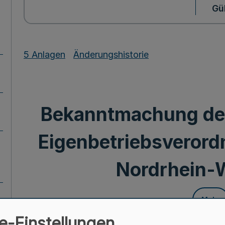
Gül
5 Anlagen
Änderungshistorie
Bekanntmachung de
Eigenbetriebsverord
Nordrhein-
Mehr
e-Einstellungen