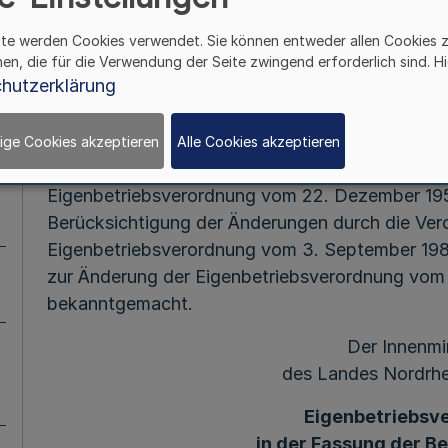
Fußnot
ite werden Cookies verwendet. Sie können entweder allen Cookies 
hen, die für die Verwendung der Seite zwingend erforderlich sind. Hi
hutzerklärung
Vom 1. Juni
Auf Grund des Artikel II der Verordnung zur Än
ige Cookies akzeptieren
Alle Cookies akzeptieren
17. Juli 1987 (GV. NW. S. 290) wird nachstehen
Eigenbetriebsverordnung vom 22. Dezember 195
Berücksichtigung der Änderungen durch die Ver
Eigenbetriebsverordnung vom 3. September 198
zur Änderung der Eigenbetriebsverordnung vom 1
bekanntgemacht.
Der Innenmi
des Landes Nordrhe
Eigenbetriebsv
in der Fassung der 