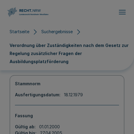
Direkt zum Inhalt
Startseite
Suchergebnisse
Verordnung über Zuständigkeiten nach dem Gesetz zur
Regelung zusätzlicher Fragen der
Ausbildungsplatzförderung
Stammnorm
Ausfertigungsdatum
18.12.1979
Fassung
Gültig ab
01.01.2000
Gültig bis
27.04.2005