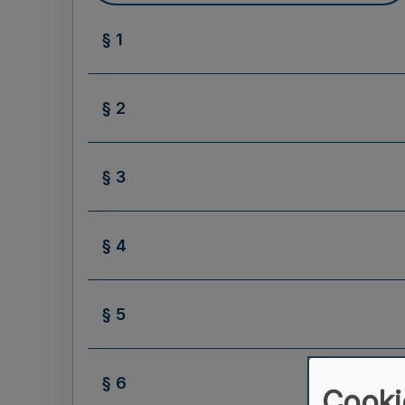
§ 1
§ 2
§ 3
§ 4
§ 5
§ 6
Cooki