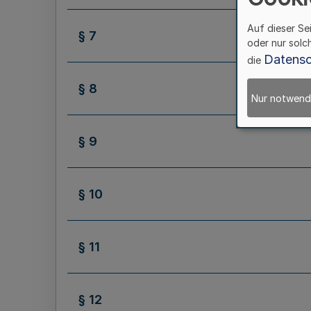
Auf dieser Se
§ 7
oder nur solc
Datensc
die
§ 8
Nur notwend
§ 9
§ 10
§ 11
§ 12