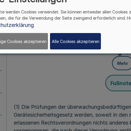
zur Änderung der Titel I bis IV, VII und X der
ite werden Cookies verwendet. Sie können entweder allen Cookies 
(BGBl. I S. 1459) wird verordnet:
hen, die für die Verwendung der Seite zwingend erforderlich sind. Hi
hutzerklärung
Abschnit
Amtlich anerkannte S
ige Cookies akzeptieren
Alle Cookies akzeptieren
§ 1
Mehr
Fußnot
(1) Die Prüfungen der überwachungsbedürftigen
Gerätesicherheitsgesetz werden, soweit in den n
erlassenen Rechtsverordnungen nichts anderes 
vorgenommen, die nach dieser Verordnung amtli