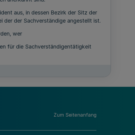
dent aus, in dessen Bezirk der Sitz der
 der der Sachverständige angestellt ist.
rden, wer
en für die Sachverständigentätigkeit
chen Verhältnissen lebt,
g sowie angemessener Einweisung durch
ungsorganisation zur Vornahme der
eitsgesetz geeignet ist;
Überwachungsorganisation angestellt ist.
Zum Seitenanfang
immter, in § 2 Abs. 2a
nlagen anzuerkennen.