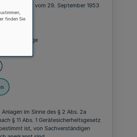
 Gewerbeordnung vom 29. September 1953
zustimmen,
er finden Sie
t I
achverständige
en
 Anlagen im Sinne des § 2 Abs. 2a
ach § 11 Abs. 1 Gerätesicherheitsgesetz
bestimmt ist, von Sachverständigen
ch anerkannt sind.