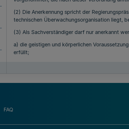
(2) Die Anerkennung spricht der Regierungspräsi
technischen Überwachungsorganisation liegt, bei
(3) Als Sachverständiger darf nur anerkannt we
a) die geistigen und körperlichen Voraussetzung
erfüllt;
b) zuverlässig ist und in geordneten wirtschaftli
c) auf Grund beruflicher Ausbildung, Erfahrun
eine nach § 6 anerkannte technische Überwach
Prüfungen gemäß § 11 Abs. 1 Nr. 4 Gerätesicherh
d) von einer nach § 6 anerkannten technischen 
FAQ
(4) Der Sachverständige ist für die Prüfung best
Gerätesicherheitsgesetz genannter Arten von A