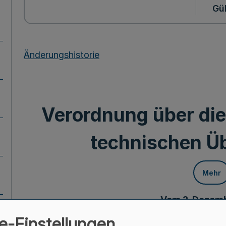
Gül
Änderungshistorie
Verordnung über die
technischen 
Mehr
Vom 2. Dezem
e-Einstellungen
Auf Grund des § 24 c Abs. 4 der Gewerbeordnu