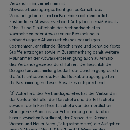
Verband im Einvernehmen mit
Abwasserbeseitigungspflichtigen außerhalb des
Verbandsgebietes und im Benehmen mit dem örtlich
zuständigen Abwasserverband Aufgaben gemäß Absatz
1 Nrn. 8 und 9 außerhalb des Verbandsgebietes
wahrnehmen oder Abwasser zur Behandlung in
verbandseigene Abwasserbehandlungsanlagen
übernehmen, anfallende Klärschlämme und sonstige feste
Stoffe entsorgen sowie im Zusammenhang damit weitere
Maßnahmen der Abwasserbeseitigung auch außerhalb
des Verbandsgebietes durchführen. Der Beschluß der
Delegiertenversammlung bedarf der Genehmigung durch
die Aufsichtsbehörde. Für die Rückübertragung gelten
die Bestimmungen dieses Absatzes entsprechend.
(3) Außerhalb des Verbandsgebietes hat der Verband in
der Venloer Scholle, der Rurscholle und der Erftscholle
sowie in der linken Rheintalscholle von der nördlichen
Stadtgrenze Bonn bis zur Erftmündung und darüber
hinaus zwischen Nordkanal, der Grenze des Kreises
Viersen und Neuer Niers (Tätigkeitsbereich) die Aufgaben
gemäß Absatz 1 Nrn. 1, 5 bis 7 und 11. Wenn es das