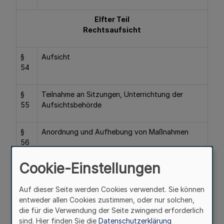
Elfter Teil
Rechtsaufsicht
§
Aufsicht
54
§
Teilnahme an Sitzungen, Unterrichtung der
55
Aufsichtsbehörde
§
Anordnung und Aufhebung von Maßnahmen
56
Cookie-Einstellungen
§
Beauftragte oder Beauftragter der
57
Aufsichtsbehörde
Auf dieser Seite werden Cookies verwendet. Sie können
entweder allen Cookies zustimmen, oder nur solchen,
§
Genehmigung von Geschäften
die für die Verwendung der Seite zwingend erforderlich
58
sind. Hier finden Sie die
Datenschutzerklärung