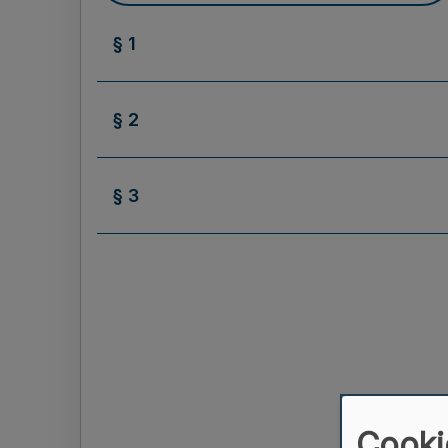
§ 1
§ 2
§ 3
Cooki