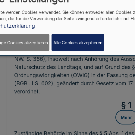
Fußnot
ite werden Cookies verwendet. Sie können entweder allen Cookies 
hen, die für die Verwendung der Seite zwingend erforderlich sind. Hi
hutzerklärung
Vom 26. Septem
Auf Grund des § 5 Abs. 3 Satz 1 des Landesorg
ige Cookies akzeptieren
Alle Cookies akzeptieren
Juli 1962 (GV. NW. S. 421), zuletzt geändert d
NW. S. 366), insoweit nach Anhörung des Aussc
Naturschutz des Landtags, und auf Grund des §
Ordnungswidrigkeiten (OWiG) in der Fassung d
(BGBl. I S. 602), geändert durch Gesetz vom 17. 
verordnet:
§ 1
Mehr
Zuständige Behörde im Sinne des § 5 Abs. 1 des