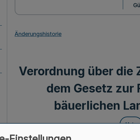
Gü
Änderungshistorie
Verordnung über die 
dem Gesetz zur 
bäuerlichen La
Mehr
e-Einstellungen