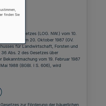
en
zustimmen,
er finden Sie
ber 1989
anisationsgesetzes (LOG. NW.) vom 10.
urch Gesetz vom 20. Oktober 1987 (GV.
husses für Landwirtschaft, Forsten und
 36 Abs. 2 des Gesetzes über
er Bekanntmachung vom 19. Februar 1987
Mai 1988 (BGBl. I S. 606), wird
 Gesetzes zur Förderung der bäuerlichen