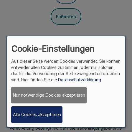
Fußnoten
(1) Die Geschäftsführer der Kreisstellen der
Landwirtschaftskammer als Landesbeauftragte sind
Cookie-Einstellungen
1. Landwirtschaftsbehörden im Sinne der Vorschriften des
Auf dieser Seite werden Cookies verwendet. Sie können
Landpachtgesetzes vom 25. Juni 1952 (BGBl. I S. 343) und
entweder allen Cookies zustimmen, oder nur solchen,
die für die Verwendung der Seite zwingend erforderlich
2. Genehmigungsbehörden im Sinne der Vorschriften des
sind. Hier finden Sie die
Datenschutzerklärung
Grundstückverkehrsgesetzes vom 28. Juli 1961 (BGBl. I S.
1091).
Nur notwendige Cookies akzeptieren
(2) Im Falle des Absatzes 1 Nr. 2 entscheidet die
Genehmigungsbehörde im Benehmen mit der für die
Erteilung der Baugenehmigung zuständigen unteren
Alle Cookies akzeptieren
Bauaufsichtsbehörde. Ist eine Gemeinde oder ein
Gemeindeverband als Vertragspartner an der
Veräußerung beteiligt, so darf die Genehmigungsbehörde