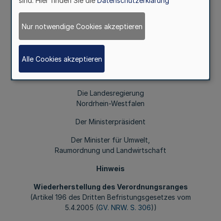
sind. Hier finden Sie die
Datenschutzerklärung
Fußnoten
Nur notwendige Cookies akzeptieren
Diese Verordnung tritt am Tage nach ihrer Verkündung in
Alle Cookies akzeptieren
Kraft. Über die Erfahrungen mit dieser Verordnung ist der
Landesregierung bis zum 31. Dezember 2009 zu berichten.
Die Landesregierung
Nordrhein-Westfalen
Der Ministerpräsident
Der Minister für Umwelt,
Raumordnung und Landwirtschaft
Hinweis
Wiederherstellung des Verordnungsranges
(Artikel 196 des Dritten Befristungsgesetzes vom
5.4.2005 (
GV. NRW. S. 306
))