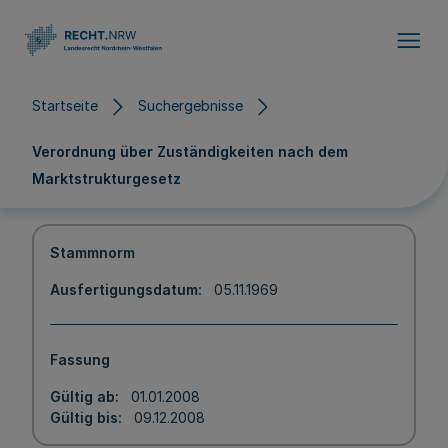
Direkt zum Inhalt
Startseite
Suchergebnisse
Verordnung über Zuständigkeiten nach dem
Marktstrukturgesetz
Stammnorm
Ausfertigungsdatum
05.11.1969
Fassung
Gültig ab
01.01.2008
Gültig bis
09.12.2008