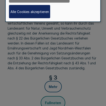
Alle Cookies akzeptieren
Hat eine Erzeugergemeinschaft oder eine Vereinigung
von Erzeugergemeinschaften die Rechtsform des
wirtschaftlichen Vereins gewählt, so kann ihr durch das
Landesamt für Natur, Umwelt und Verbraucherschutz
gleichzeitig mit der Anerkennung die Rechtsfähigkeit
nach § 22 des Bürgerlichen Gesetzbuches verliehen
werden. In diesen Fällen ist das Landesamt für
Ernährungswirtschaft und Jagd Nordrhein-Westfalen
auch für die Genehmigung von Satzungsänderungen
nach § 33 Abs. 2 des Bürgerlichen Gesetzbuches und für
die Entziehung der Rechtsfähigkeit nach § 43 Abs. 1 und
Abs. 4 des Bürgerlichen Gesetzbuches zuständig.
§ 3
Mehr
Fußnoten