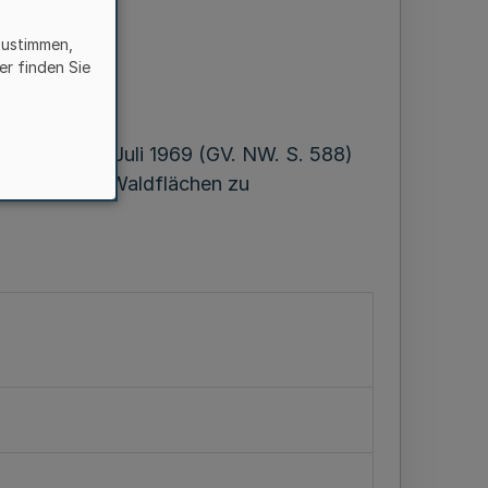
en
zustimmen,
er finden Sie
 1970
zes vom 29. Juli 1969 (GV. NW. S. 588)
perrung von Waldflächen zu