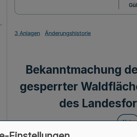
Gül
3 Anlagen
Änderungshistorie
Bekanntmachung de
gesperrter Waldfläch
des Landesfo
Mehr
e-Einstellungen