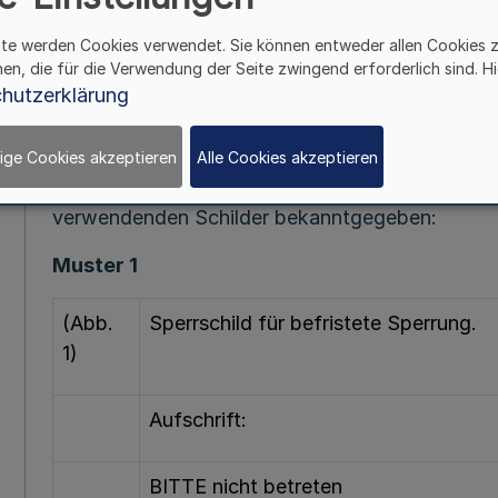
Fußnot
ite werden Cookies verwendet. Sie können entweder allen Cookies 
hen, die für die Verwendung der Seite zwingend erforderlich sind. Hi
hutzerklärung
Vom 1. Juni
Auf Grund von § 5 Abs. 5 des Landesforstgeset
ige Cookies akzeptieren
Alle Cookies akzeptieren
werden die nachfolgenden Muster der bei der S
verwendenden Schilder bekanntgegeben:
Muster 1
(Abb.
Sperrschild für befristete Sperrung.
1)
Aufschrift:
BITTE nicht betreten