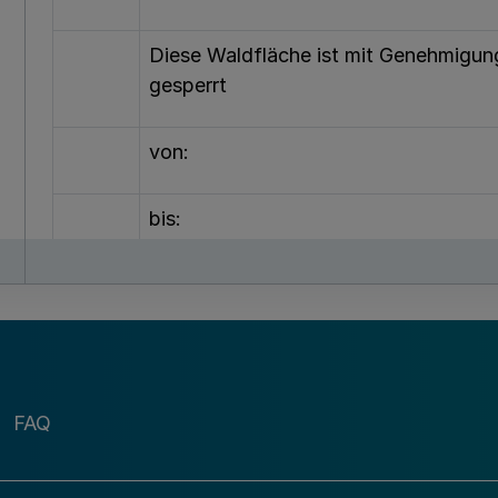
Diese Waldfläche ist mit Genehmigun
gesperrt
von:
bis:
Muster 2
(Abb. 2)
Sperrschild für unbefristete Sperru
Aufschrift:
FAQ
BITTE nicht betreten