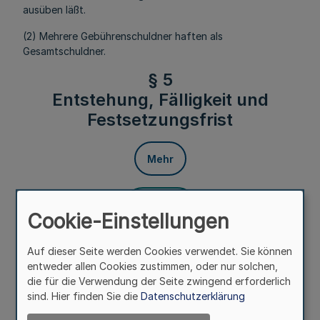
ausüben läßt.
(2) Mehrere Gebührenschuldner haften als
Gesamtschuldner.
§ 5
Entstehung, Fälligkeit und
Festsetzungsfrist
Mehr
Fußnoten
Cookie-Einstellungen
Auf dieser Seite werden Cookies verwendet. Sie können
(1) Die Gebühren entstehen
entweder allen Cookies zustimmen, oder nur solchen,
die für die Verwendung der Seite zwingend erforderlich
1. mit der Erteilung der Sondernutzungserlaubnis,
sind. Hier finden Sie die
Datenschutzerklärung
2. bei unbefugter Sondernutzung mit dem Beginn der